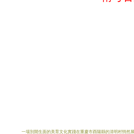
一場別開生面的美育文化實踐在重慶市酉陽縣的清明村悄然展