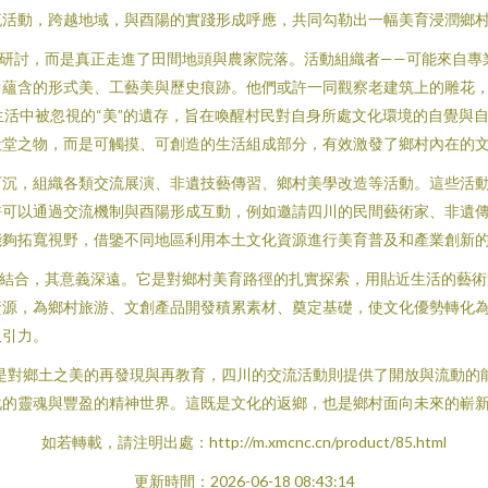
流活動，跨越地域，與酉陽的實踐形成呼應，共同勾勒出一幅美育浸潤鄉
論研討，而是真正走進了田間地頭與農家院落。活動組織者——可能來自專
蘊含的形式美、工藝美與歷史痕跡。他們或許一同觀察老建筑上的雕花，
常生活中被忽視的“美”的遺存，旨在喚醒村民對自身所處文化環境的自覺
殿堂之物，而是可觸摸、可創造的生活組成部分，有效激發了鄉村內在的
下沉，組織各類交流展演、非遺技藝傳習、鄉村美學改造等活動。這些活
許可以通過交流機制與酉陽形成互動，例如邀請四川的民間藝術家、非遺
能夠拓寬視野，借鑒不同地區利用本土文化資源進行美育普及和產業創新
相結合，其意義深遠。它是對鄉村美育路徑的扎實探索，用貼近生活的藝
資源，為鄉村旅游、文創產品開發積累素材、奠定基礎，使文化優勢轉化
吸引力。
古”是對鄉土之美的再發現與再教育，四川的交流活動則提供了開放與流動
化的靈魂與豐盈的精神世界。這既是文化的返鄉，也是鄉村面向未來的嶄
如若轉載，請注明出處：http://m.xmcnc.cn/product/85.html
更新時間：2026-06-18 08:43:14