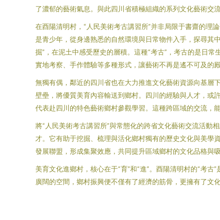
了濃郁的藝術氣息。與此四川省積極組織的系列文化藝術交
在酉陽清明村，“人民美術考古講習所”并非局限于書齋的理
是青少年，從身邊熟悉的自然環境與日常物件入手，探尋其中
掘”，在泥土中感受歷史的層積。這種“考古”，考古的是日
實地考察、手作體驗等多種形式，讓藝術不再是遙不可及的
無獨有偶，鄰近的四川省也在大力推進文化藝術資源向基層
壁壘，將優質美育內容輸送到鄉村。四川的經驗與人才，或
代表赴四川的特色藝術鄉村參觀學習。這種跨區域的交流，
將“人民美術考古講習所”與常態化的跨省文化藝術交流活動
才。它有助于挖掘、梳理與活化鄉村獨有的歷史文化與美學
發展聯盟，形成集聚效應，共同提升區域鄉村的文化品格與
美育文化進鄉村，核心在于“育”和“進”。酉陽清明村的“考
廣闊的空間，鄉村振興便不僅有了經濟的筋骨，更擁有了文