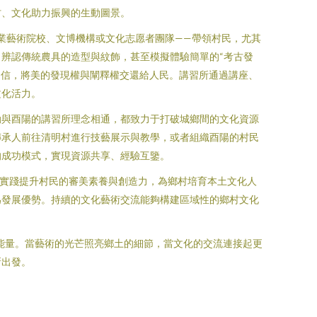
村、文化助力振興的生動圖景。
業藝術院校、文博機構或文化志愿者團隊——帶領村民，尤其
辨認傳統農具的造型與紋飾，甚至模擬體驗簡單的“考古發
與自信，將美的發現權與闡釋權交還給人民。講習所通過講座、
文化活力。
動與酉陽的講習所理念相通，都致力于打破城鄉間的文化資源
傳承人前往清明村進行技藝展示與教學，或者組織酉陽的村民
的成功模式，實現資源共享、經驗互鑒。
術實踐提升村民的審美素養與創造力，為鄉村培育本土文化人
為發展優勢。持續的文化藝術交流能夠構建區域性的鄉村文化
的能量。當藝術的光芒照亮鄉土的細節，當文化的交流連接起更
新出發。