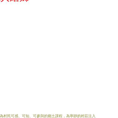
化為村民可感、可知、可參與的鄉土課程，為寧靜的村莊注入