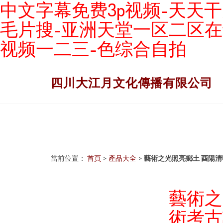
中文字幕免费3p视频-天天干
毛片搜-亚洲天堂一区二区在
视频一二三-色综合自拍
四川大江月文化傳播有限公司
當前位置：
首頁
>
產品大全
>
藝術之光照亮鄉土 酉陽清
藝術之
術考古